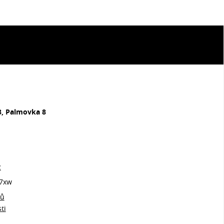
8, Palmovka 8
z
7xw
jů
ti