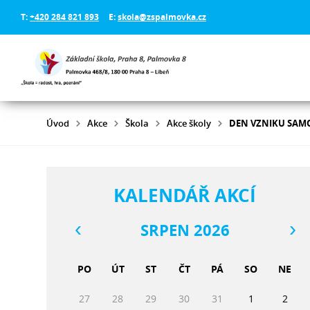
T:
+420 284 821 893
E:
skola@zspalmovka.cz
Úvod
Akce
Škola
Akce školy
DEN VZNIKU SAM
KALENDÁŘ AKCÍ
SRPEN 2026
PO
ÚT
ST
ČT
PÁ
SO
NE
27
28
29
30
31
1
2