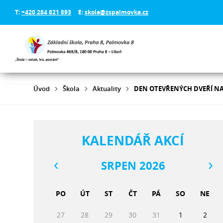
T:
+420 284 821 893
E:
skola@zspalmovka.cz
Úvod
Škola
Aktuality
DEN OTEVŘENÝCH DVEŘÍ N
KALENDÁŘ AKCÍ
SRPEN 2026
PO
ÚT
ST
ČT
PÁ
SO
NE
27
28
29
30
31
1
2