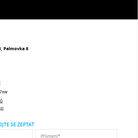
8, Palmovka 8
z
7xw
jů
ti
JTE SE ZEPTAT