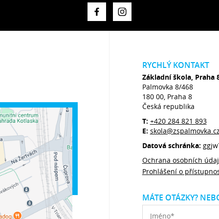
RYCHLÝ KONTAKT
Základní škola, Praha 
Palmovka 8/468
180 00, Praha 8
Česká republika
T:
+420 284 821 893
E:
skola@zspalmovka.c
Datová schránka:
ggjw
Ochrana osobních úda
Prohlášení o přístupnos
MÁTE OTÁZKY? NEBO