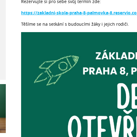
Rezervujte si pro sebe svůj termín zde:
https://zakladni-skola-praha-8-palmovka-8.reservio.c
Těšíme se na setkání s budoucími žáky i jejich rodiči.