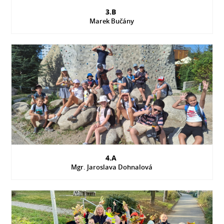
3.B
Marek Bučány
4.A
Mgr. Jaroslava Dohnalová