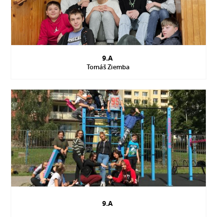
9.A
Tomáš Ziemba
9.A