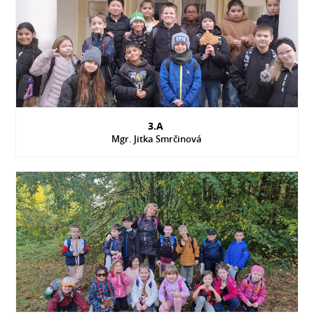
3.A
Mgr. Jitka Smrčinová