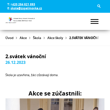
T:
+420 284 821 893
E:
skola@zspalmovka.cz
Úvod
Akce
Škola
Akce školy
2.SVÁTEK VÁNOČNÍ
2.svátek vánoční
26.12.2023
Škola je uzavřena, žáci zůstávají doma.
Akce se zúčastnili: