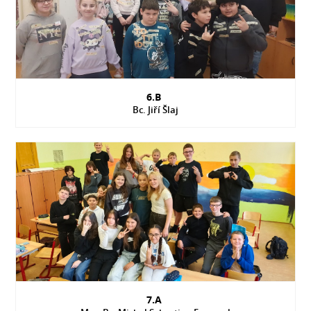
6.B
Bc. Jiří Šlaj
7.A