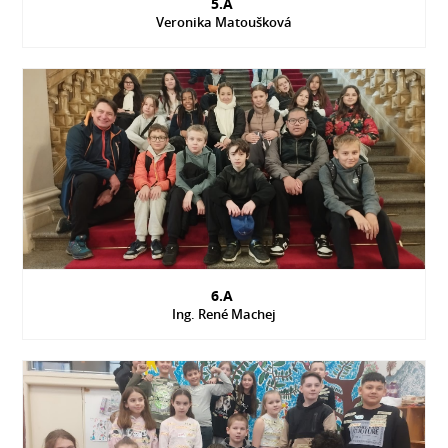
5.A
Veronika Matoušková
6.A
Ing. René Machej