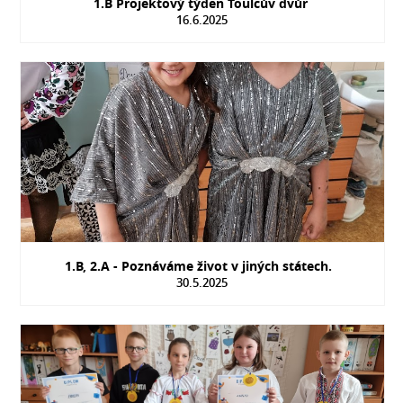
1.B Projektový týden Toulcův dvůr
16.6.2025
1.B, 2.A - Poznáváme život v jiných státech.
30.5.2025