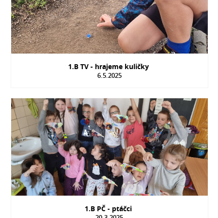
1.B TV - hrajeme kuličky
6.5.2025
1.B PČ - ptáčci
20.3.2025