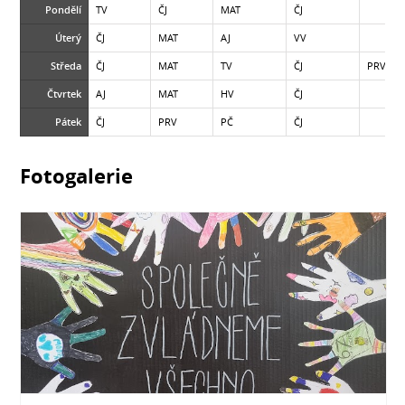
Pondělí
TV
ČJ
MAT
ČJ
Úterý
ČJ
MAT
AJ
VV
Středa
ČJ
MAT
TV
ČJ
PRV
Čtvrtek
AJ
MAT
HV
ČJ
Pátek
ČJ
PRV
PČ
ČJ
Fotogalerie