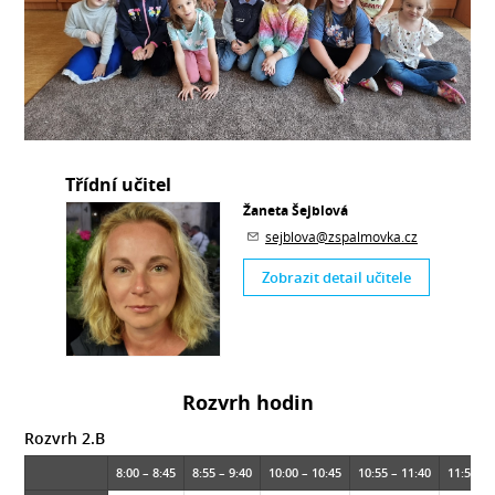
Třídní učitel
Žaneta Šejblová
sejblova@zspalmovka.cz
Zobrazit detail učitele
Rozvrh hodin
Rozvrh 2.B
8:00 – 8:45
8:55 – 9:40
10:00 – 10:45
10:55 – 11:40
11:50 – 