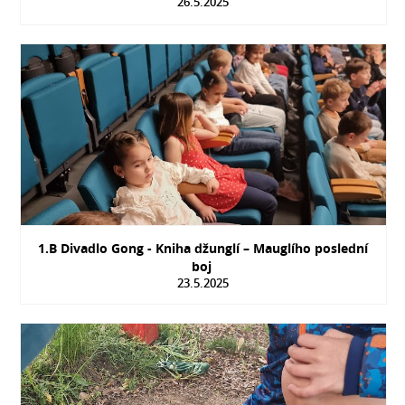
26.5.2025
1.B Divadlo Gong - Kniha džunglí – Mauglího poslední
boj
23.5.2025