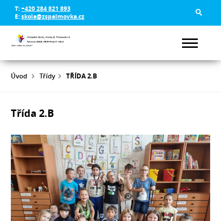
T:
+420 284 821 893
E:
skola@zspalmovka.cz
Úvod
Třídy
TŘÍDA 2.B
Třída 2.B