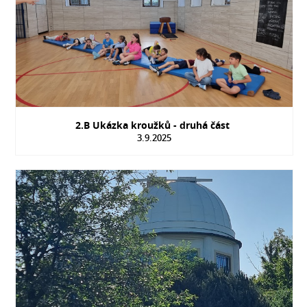
2.B Ukázka kroužků - druhá část
3.9.2025