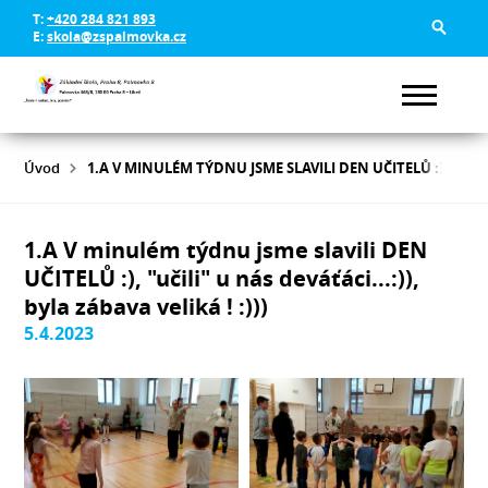
T:
+420 284 821 893
E:
skola@zspalmovka.cz
Úvod
1.A V MINULÉM TÝDNU JSME SLAVILI DEN UČITELŮ :), "UČILI"
1.A V minulém týdnu jsme slavili DEN
UČITELŮ :), "učili" u nás deváťáci...:)),
byla zábava veliká ! :)))
5.4.2023